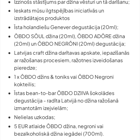
Izzinošs stāstījums par džina vēsturi un tā darīšanu;
Ieskats mūsu ilgtspējības iniciatīvās un
izstrādātajos produktos
Īsta holandiešu
Genever
degustācija (20ml);
ŌBDO SŌUL džina (20ml), ŌBDO ADŌRE džina
(20ml) un ŌBDO NEGRŌNI (20ml) degustācija;
Latvijas
craft
džina darītavas apskate, iepazīšanās
ar ražošanas procesiem, ražotnes izveidošanas
pieredze;
1 x ŌBDO džins & toniks vai ŌBDO Negroni
kokteilis;
Īstas
bean-to-bar
ŌBDO DZIIVA šokolādes
degustācija - radīta Latvijā no džina ražošanā
izmantotām izejvielām;
Nelielas uzkodas;
5 EUR atlaide ŌBDO džina, negroni vai
bezalkoholiskā džina iegādei (700ml).