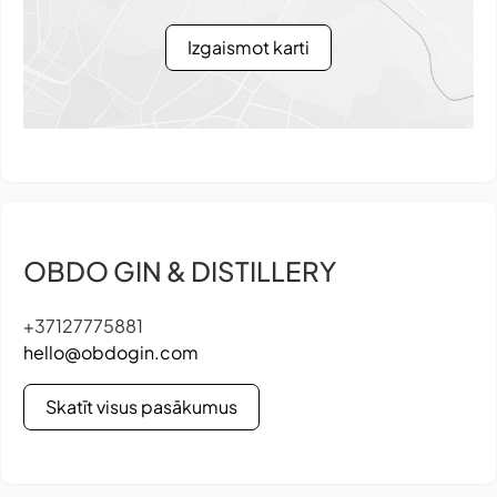
Izgaismot karti
OBDO GIN & DISTILLERY
+37127775881
hello@obdogin.com
Skatīt visus pasākumus