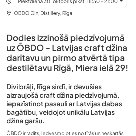
Piektdiena 30. oktobris plkst. 18:30 - 21:00
OBDO Gin, Distillery, Rīga
Dodies izzinošā piedzīvojumā
uz ŌBDO - Latvijas
craft
džina
darītavu un pirmo atvērtā tipa
destilētavu Rīgā, Miera ielā 29!
Divi brāļi, Rīga sirdī, ir devušies
aizraujošā
craft
džina piedzīvojumā,
iepazīstinot pasauli ar Latvijas dabas
bagātību, veidojot unikālu Latvijas
džina garšu.
ŌBDO ir radīts, iedvesmojoties no tīrās un neskartās