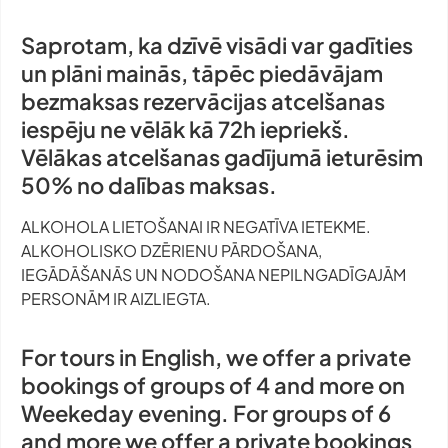
Saprotam, ka dzīvē visādi var gadīties
un plāni mainās, tāpēc piedāvājam
bezmaksas rezervācijas atcelšanas
iespēju ne vēlāk kā 72h iepriekš.
Vēlākas atcelšanas gadījumā ieturēsim
50% no dalības maksas.
ALKOHOLA LIETOŠANAI IR NEGATĪVA IETEKME.
ALKOHOLISKO DZĒRIENU PĀRDOŠANA,
IEGĀDĀŠANĀS UN NODOŠANA NEPILNGADĪGAJĀM
PERSONĀM IR AIZLIEGTA.
For tours in English, we offer a private
bookings of groups of 4 and more on
Weekeday evening. For groups of 6
and more we offer a private bookings