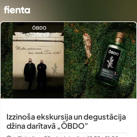
Izzinoša ekskursija un degustācija
džina darītavā „ŌBDO”