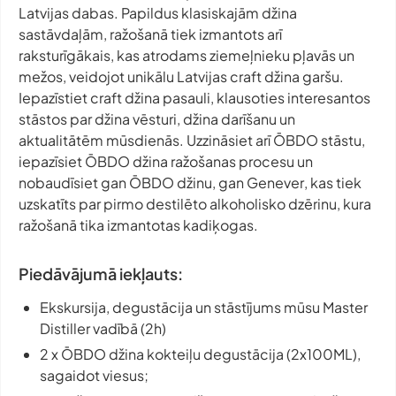
Latvijas dabas. Papildus klasiskajām džina
sastāvdaļām, ražošanā tiek izmantots arī
raksturīgākais, kas atrodams ziemeļnieku pļavās un
mežos, veidojot unikālu Latvijas craft džina garšu.
Iepazīstiet craft džina pasauli, klausoties interesantos
stāstos par džina vēsturi, džina darīšanu un
aktualitātēm mūsdienās. Uzzināsiet arī ŌBDO stāstu,
iepazīsiet ŌBDO džina ražošanas procesu un
nobaudīsiet gan ŌBDO džinu, gan
Genever
, kas tiek
uzskatīts par pirmo destilēto alkoholisko dzērinu, kura
ražošanā tika izmantotas kadiķogas.
Piedāvājumā iekļauts:
Ekskursija, degustācija un stāstījums mūsu
Master
Distiller
vadībā (2h)
2 x ŌBDO džina kokteiļu degustācija (2x100ML),
sagaidot viesus;