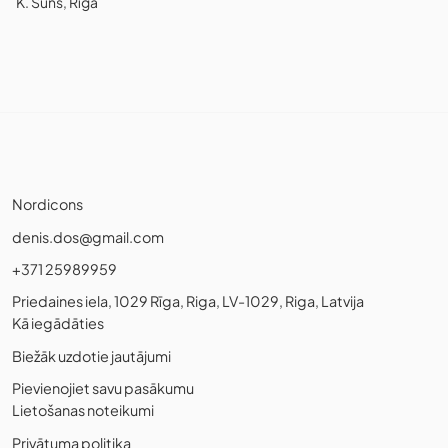
K. Suns, Rīga
Nordicons
denis.dos@gmail.com
+371 25989959
Priedaines iela, 1029 Rīga, Riga, LV-1029, Riga, Latvija
Kā iegādāties
Biežāk uzdotie jautājumi
Pievienojiet savu pasākumu
Lietošanas noteikumi
Privātuma politika