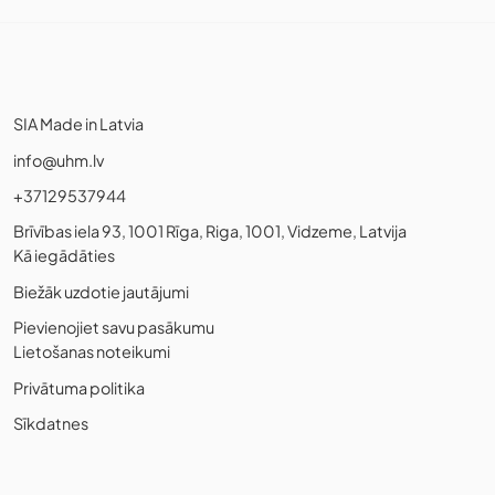
SIA Made in Latvia
info@uhm.lv
+37129537944
Brīvības iela 93, 1001 Rīga, Riga, 1001, Vidzeme, Latvija
Kā iegādāties
Biežāk uzdotie jautājumi
Pievienojiet savu pasākumu
Lietošanas noteikumi
Privātuma politika
Sīkdatnes