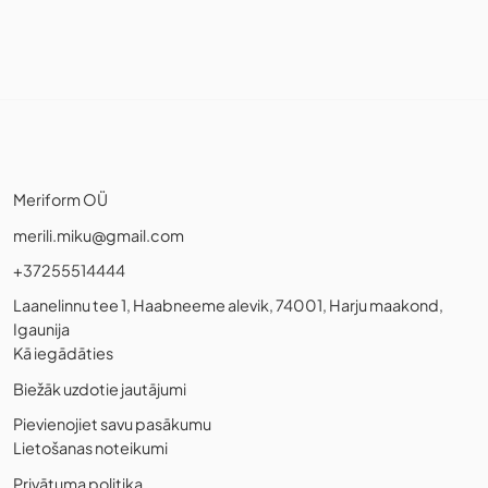
Meriform OÜ
merili.miku@gmail.com
+37255514444
Laanelinnu tee 1, Haabneeme alevik, 74001, Harju maakond,
Igaunija
Kā iegādāties
Biežāk uzdotie jautājumi
Pievienojiet savu pasākumu
Lietošanas noteikumi
Privātuma politika