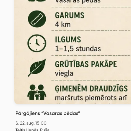
Pārgājiens “Vasaras pēdas”
S. 22. aug. 15:00
Teltis Liepās, Puša