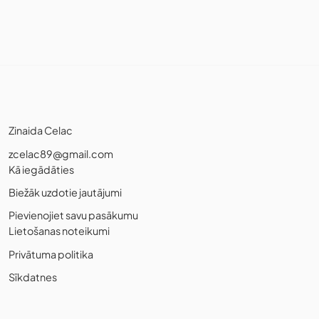
Zinaida Celac
zcelac89@gmail.com
Kā iegādāties
Biežāk uzdotie jautājumi
Pievienojiet savu pasākumu
Lietošanas noteikumi
Privātuma politika
Sīkdatnes