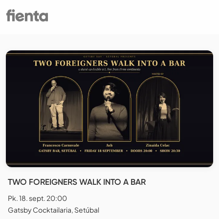
TWO FOREIGNERS WALK INTO A BAR
Pk. 18. sept. 20:00
Gatsby Cocktailaria, Setúbal