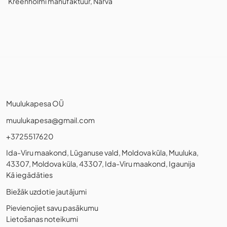
Kreenholmi manufaktuur, Narva
Muulukapesa OÜ
muulukapesa@gmail.com
+3725517620
Ida-Viru maakond, Lüganuse vald, Moldova küla, Muuluka,
43307, Moldova küla, 43307, Ida-Viru maakond, Igaunija
Kā iegādāties
Biežāk uzdotie jautājumi
Pievienojiet savu pasākumu
Lietošanas noteikumi