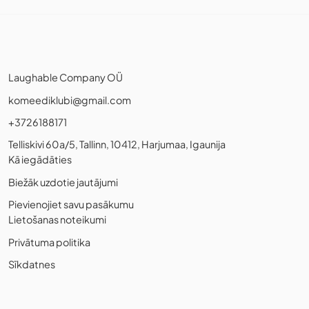
Laughable Company OÜ
komeediklubi@gmail.com
+3726188171
Telliskivi 60a/5, Tallinn, 10412, Harjumaa, Igaunija
Kā iegādāties
Biežāk uzdotie jautājumi
Pievienojiet savu pasākumu
Lietošanas noteikumi
Privātuma politika
Sīkdatnes