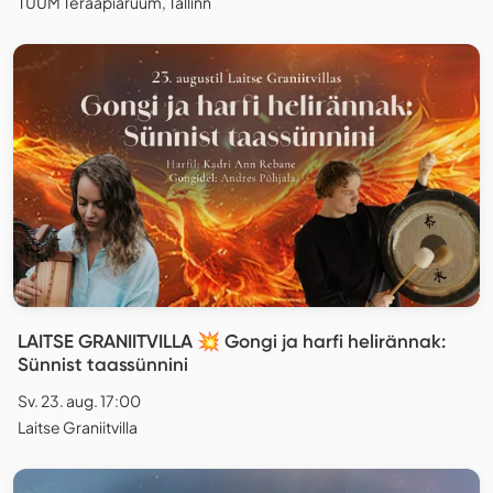
TUUM Teraapiaruum, Tallinn
LAITSE GRANIITVILLA 💥 Gongi ja harfi helirännak:
Sünnist taassünnini
Sv. 23. aug. 17:00
Laitse Graniitvilla