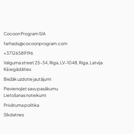
Cocoon Program SIA
farhads@cocoonprogram.com
+37126589196
Valguma street 25-34, Riga, LV-1048, Riga, Latvija
Kā iegādāties
Biežāk uzdotie jautājumi
Pievienojiet savu pasākumu
Lietošanas noteikumi
Privātuma politika
Sīkdatnes