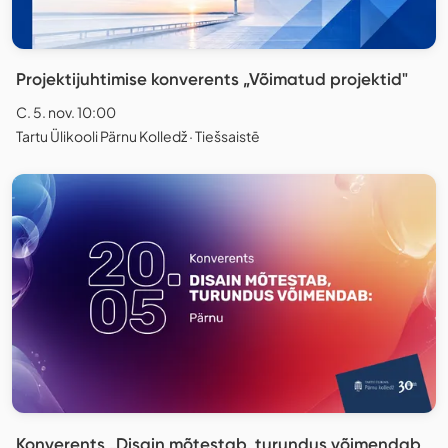
Projektijuhtimise konverents „Võimatud projektid"
C. 5. nov. 10:00
Tartu Ülikooli Pärnu Kolledž · Tiešsaistē
Konverents „Disain mõtestab, turundus võimendab