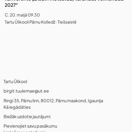
2027“
C. 20. maijā 09:30
Tartu Ülikooli Pärnu Kolledž · Tiešsaistē
Tartu Ülikool
birgit.tuulemae@ut.ee
Ringi 35, Pärnu linn, 80012, Pärnu maakond, Igaunija
Kā iegādāties
Biežāk uzdotie jautājumi
Pievienojiet savu pasākumu