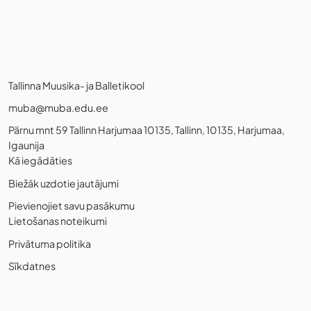
Tallinna Muusika- ja Balletikool
muba@muba.edu.ee
Pärnu mnt 59 Tallinn Harjumaa 10135, Tallinn, 10135, Harjumaa,
Igaunija
Kā iegādāties
Biežāk uzdotie jautājumi
Pievienojiet savu pasākumu
Lietošanas noteikumi
Privātuma politika
Sīkdatnes