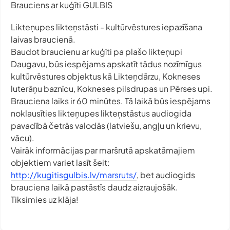
Brauciens ar kuģīti GULBIS
Likteņupes likteņstāsti - kultūrvēstures iepazīšana
laivas braucienā.
Baudot braucienu ar kuģīti pa plašo likteņupi
Daugavu, būs iespējams apskatīt tādus nozīmīgus
kultūrvēstures objektus kā Likteņdārzu, Kokneses
luterāņu baznīcu, Kokneses pilsdrupas un Pērses upi.
Brauciena laiks ir 60 minūtes. Tā laikā būs iespējams
noklausīties likteņupes likteņstāstus audiogida
pavadībā četrās valodās (latviešu, angļu un krievu,
vācu).
Vairāk informācijas par maršrutā apskatāmajiem
objektiem variet lasīt šeit:
http://kugitisgulbis.lv/marsruts/
, bet audiogids
brauciena laikā pastāstīs daudz aizraujošāk.
Tiksimies uz klāja!