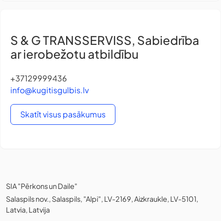
S & G TRANSSERVISS, Sabiedrība
ar ierobežotu atbildību
+37129999436
info@kugitisgulbis.lv
Skatīt visus pasākumus
SIA "Pērkons un Daile"
Salaspils nov., Salaspils, "Alpi", LV-2169, Aizkraukle, LV-5101,
Latvia, Latvija