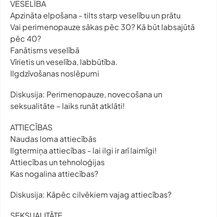
VESELĪBA
Apzināta elpošana - tilts starp veselību un prātu
Vai perimenopauze sākas pēc 30? Kā būt labsajūtā
pēc 40?
Fanātisms veselībā
Vīrietis un veselība, labbūtība.
Ilgdzīvošanas noslēpumi
Diskusija: Perimenopauze, novecošana un
seksualitāte – laiks runāt atklāti!
ATTIECĪBAS
Naudas loma attiecībās
Ilgtermiņa attiecības - lai ilgi ir arī laimīgi!
Attiecības un tehnoloģijas
Kas nogalina attiecības?
Diskusija: Kāpēc cilvēkiem vajag attiecības?
SEKSUALITĀTE