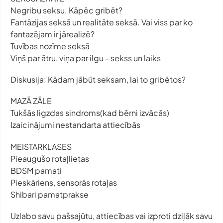
Negribu seksu. Kāpēc gribēt?
Fantāzijas seksā un realitāte seksā. Vai viss par ko
fantazējam ir jārealizē?
Tuvības nozīme seksā
Viņš par ātru, viņa par ilgu - sekss un laiks
Diskusija: Kādam jābūt seksam, lai to gribētos?
MAZĀ ZĀLE
Tukšās ligzdas sindroms(kad bērni izvācās)
Izaicinājumi nestandarta attiecībās
MEISTARKLASES
Pieaugušo rotaļlietas
BDSM pamati
Pieskāriens, sensorās rotaļas
Shibari pamatprakse
Uzlabo savu pašsajūtu, attiecības vai izproti dziļāk savu