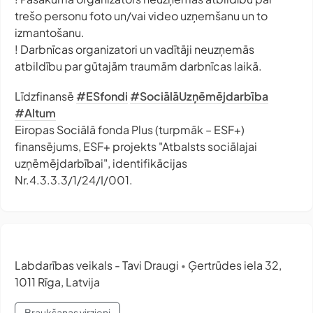
trešo personu foto un/vai video uzņemšanu un to
izmantošanu.
! Darbnīcas organizatori un vadītāji neuzņemās
atbildību par gūtajām traumām darbnīcas laikā.
Līdzfinansē
#ESfondi
#SociālāUzņēmējdarbība
#Altum
Eiropas Sociālā fonda Plus (turpmāk – ESF+)
finansējums, ESF+ projekts "Atbalsts sociālajai
uzņēmējdarbībai", identifikācijas
Nr.4.3.3.3/1/24/I/001.
Labdarības veikals - Tavi Draugi
Ģertrūdes iela 32,
•
1011 Rīga, Latvija
Braukšanas virzieni