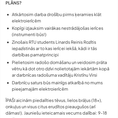
PLĀNS?
Atkārtosim darba drošību pirms ķeramies klāt
elektroierīcēm
Kopīgi izjauksim vairākas nestrādājošas ierīces
(instrumenti būs!)
Zinošais RTU students Linards Reinis Rozītis
iepazīstinās ar to kas ierīcei iekšā, kādi ir tās
darbības pamatprincipi
Pielietosim radošo domāšanu un veidosim prāta
vētru kā dot otro dzīvi nolietotajām iekārtām kopā
ar darbnīcas radošuma vadītāju Kristīnu Virsi
Darbnīcu saturs būs mainīgs atkarībā no mums
pieejamajām elektroierīcēm
ĪPAŠI aicinām piedalīties tēvus, lielos brāļus (18+),
onkuļus un visus citus erudītos pieaugušos (arī
dāmas!). Jauniešu ieteicamais vecums dalībai: 9-18