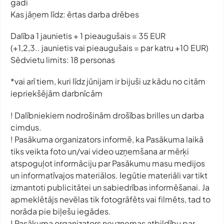
gadi
Kas jāņem līdz: ērtas darba drēbes
Dalība 1 jaunietis + 1 pieaugušais = 35 EUR
(+1,2,3.. jaunietis vai pieaugušais = par katru +10 EUR)
Sēdvietu limits: 18 personas
*vai arī tiem, kuri līdz jūnijam ir bijuši uz kādu no citām
iepriekšējām darbnīcām
! Dalībniekiem nodrošinām drošības brilles un darba
cimdus.
! Pasākuma organizators informē, ka Pasākuma laikā
tiks veikta foto un/vai video uzņemšana ar mērķi
atspoguļot informāciju par Pasākumu masu medijos
un informatīvajos materiālos. Iegūtie materiāli var tikt
izmantoti publicitātei un sabiedrības informēšanai. Ja
apmeklētājs nevēlas tik fotogrāfēts vai filmēts, tad to
norāda pie biļešu iegādes.
! Pasākuma organizators neuzņemas atbildību par