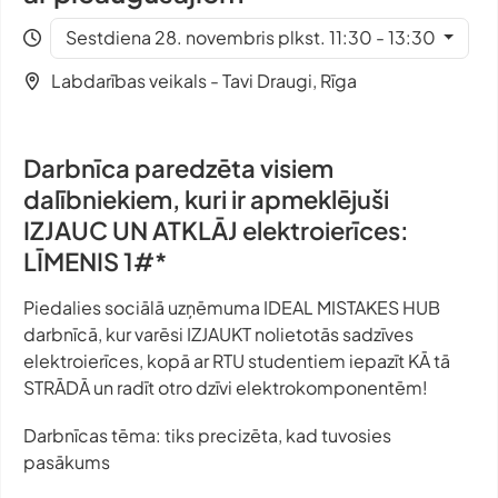
Sestdiena 28. novembris plkst. 11:30 - 13:30
Labdarības veikals - Tavi Draugi, Rīga
Darbnīca paredzēta visiem
dalībniekiem, kuri ir apmeklējuši
IZJAUC UN ATKLĀJ elektroierīces:
LĪMENIS 1#*
Piedalies sociālā uzņēmuma IDEAL MISTAKES HUB
darbnīcā, kur varēsi IZJAUKT nolietotās sadzīves
elektroierīces, kopā ar RTU studentiem iepazīt KĀ tā
STRĀDĀ un radīt otro dzīvi elektrokomponentēm!
Darbnīcas tēma: tiks precizēta, kad tuvosies
pasākums