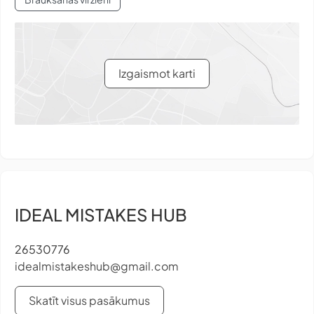
Izgaismot karti
IDEAL MISTAKES HUB
26530776
idealmistakeshub@gmail.com
Skatīt visus pasākumus