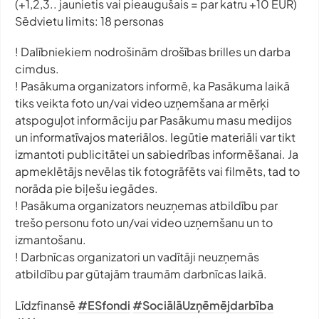
(+1,2,3.. jaunietis vai pieaugušais = par katru +10 EUR)
Sēdvietu limits: 18 personas
! Dalībniekiem nodrošinām drošības brilles un darba
cimdus.
! Pasākuma organizators informē, ka Pasākuma laikā
tiks veikta foto un/vai video uzņemšana ar mērķi
atspoguļot informāciju par Pasākumu masu medijos
un informatīvajos materiālos. Iegūtie materiāli var tikt
izmantoti publicitātei un sabiedrības informēšanai. Ja
apmeklētājs nevēlas tik fotogrāfēts vai filmēts, tad to
norāda pie biļešu iegādes.
! Pasākuma organizators neuzņemas atbildību par
trešo personu foto un/vai video uzņemšanu un to
izmantošanu.
! Darbnīcas organizatori un vadītāji neuzņemās
atbildību par gūtajām traumām darbnīcas laikā.
Līdzfinansē
#ESfondi
#SociālāUzņēmējdarbība