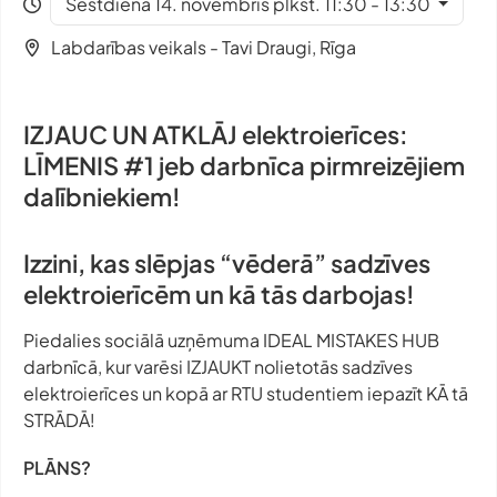
Sestdiena 14. novembris plkst. 11:30 - 13:30
Labdarības veikals - Tavi Draugi, Rīga
IZJAUC UN ATKLĀJ elektroierīces:
LĪMENIS #1 jeb darbnīca pirmreizējiem
dalībniekiem!
Izzini, kas slēpjas “vēderā” sadzīves
elektroierīcēm un kā tās darbojas!
Piedalies sociālā uzņēmuma IDEAL MISTAKES HUB
darbnīcā, kur varēsi IZJAUKT nolietotās sadzīves
elektroierīces un kopā ar RTU studentiem iepazīt KĀ tā
STRĀDĀ!
PLĀNS?