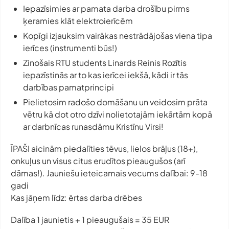
Iepazīsimies ar pamata darba drošību pirms
ķeramies klāt elektroierīcēm
Kopīgi izjauksim vairākas nestrādājošas viena tipa
ierīces (instrumenti būs!)
Zinošais RTU students Linards Reinis Rozītis
iepazīstinās ar to kas ierīcei iekšā, kādi ir tās
darbības pamatprincipi
Pielietosim radošo domāšanu un veidosim prāta
vētru kā dot otro dzīvi nolietotajām iekārtām kopā
ar darbnīcas runasdāmu Kristīnu Virsi!
ĪPAŠI aicinām piedalīties tēvus, lielos brāļus (18+),
onkuļus un visus citus erudītos pieaugušos (arī
dāmas!). Jauniešu ieteicamais vecums dalībai: 9-18
gadi
Kas jāņem līdz: ērtas darba drēbes
Dalība 1 jaunietis + 1 pieaugušais = 35 EUR