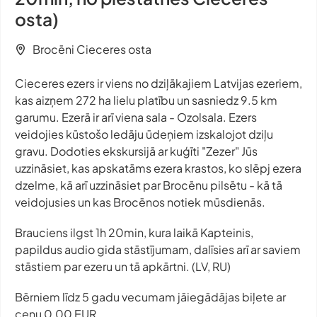
osta)
Brocēni Cieceres osta
Cieceres ezers ir viens no dziļākajiem Latvijas ezeriem,
kas aizņem 272 ha lielu platību un sasniedz 9.5 km
garumu. Ezerā ir arī viena sala - Ozolsala. Ezers
veidojies kūstošo ledāju ūdeņiem izskalojot dziļu
gravu. Dodoties ekskursijā ar kuģīti "Zezer" Jūs
uzzināsiet, kas apskatāms ezera krastos, ko slēpj ezera
dzelme, kā arī uzzināsiet par Brocēnu pilsētu - kā tā
veidojusies un kas Brocēnos notiek mūsdienās.
Brauciens ilgst 1h 20min, kura laikā Kapteinis,
papildus audio gida stāstījumam, dalīsies arī ar saviem
stāstiem par ezeru un tā apkārtni. (LV, RU)
Bērniem līdz 5 gadu vecumam jāiegādājas biļete ar
cenu 0,00 EUR.