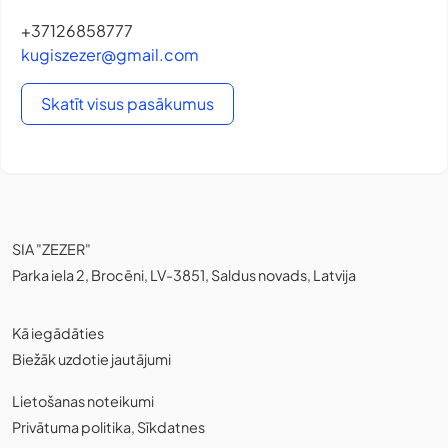
+37126858777
kugiszezer@gmail.com
Skatīt visus pasākumus
SIA "ZEZER"
Parka iela 2, Brocēni, LV-3851, Saldus novads, Latvija
Kā iegādāties
Biežāk uzdotie jautājumi
Lietošanas noteikumi
Privātuma politika
,
Sīkdatnes