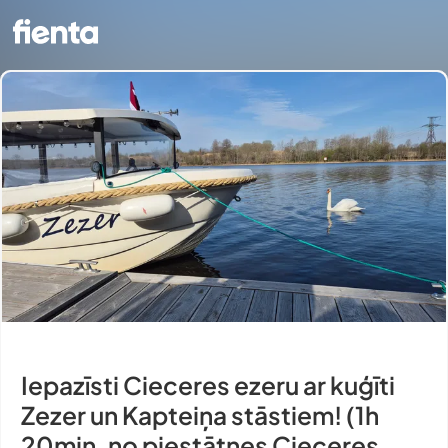
Iepazīsti Cieceres ezeru ar kuģīti
Zezer un Kapteiņa stāstiem! (1h
20min, no piestātnes Cieceres