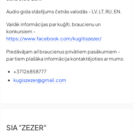
Audio gida stāstījums četrās valodās - LV, LT, RU, EN.
Vairāk informācijas par kuģīti, braucienu un
konkursiem -
https://www.facebook.com/kugitiszezer/
Piedāvājam arī braucienus privātiem pasākumiem -
par tiem plašāka informācija kontaktējoties ar mums:
+37126858777
kugiszezer@gmail.com
SIA "ZEZER"