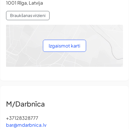
1001 Rīga, Latvija
Braukšanas virzieni
Izgaismot karti
M/Darbnīca
+37128328777
bar@mdarbnica.lv