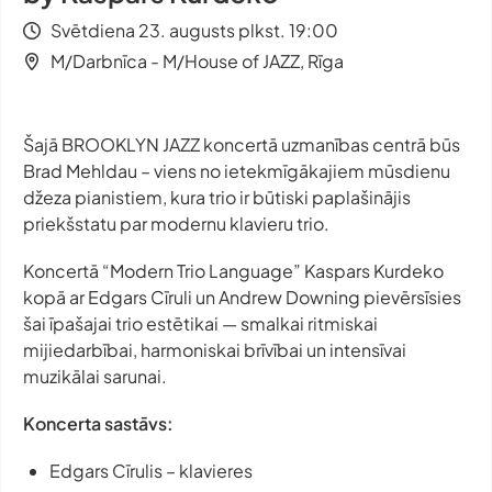
Svētdiena 23. augusts plkst. 19:00
M/Darbnīca - M/House of JAZZ, Rīga
Šajā BROOKLYN JAZZ koncertā uzmanības centrā būs
Brad Mehldau – viens no ietekmīgākajiem mūsdienu
džeza pianistiem, kura trio ir būtiski paplašinājis
priekšstatu par modernu klavieru trio.
Koncertā “Modern Trio Language” Kaspars Kurdeko
kopā ar Edgars Cīruli un Andrew Downing pievērsīsies
šai īpašajai trio estētikai — smalkai ritmiskai
mijiedarbībai, harmoniskai brīvībai un intensīvai
muzikālai sarunai.
Koncerta sastāvs:
Edgars Cīrulis – klavieres