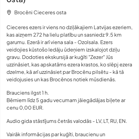
Brocēni Cieceres osta
Cieceres ezers ir viens no dziļākajiem Latvijas ezeriem,
kas aizņem 272 ha lielu platību un sasniedz 9.5 km
garumu. Ezerā ir arī viena sala - Ozolsala. Ezers
veidojies kūstošo ledāju ūdeņiem izskalojot dziļu
gravu. Dodoties ekskursijā ar kuģīti "Zezer" Jūs
uzzināsiet, kas apskatāms ezera krastos, ko slēpj ezera
dzelme, kā arī uzzināsiet par Brocēnu pilsētu - kā tā
veidojusies un kas Brocēnos notiek mūsdienās.
Brauciens ilgst 1 h.
Bērniem līdz 5 gadu vecumam jāiegādājas biļete ar
cenu 0,00 EUR.
Audio gida stāstījums četrās valodās - LV, LT, RU, EN.
Vairāk informācijas par kuģīti, braucienu un