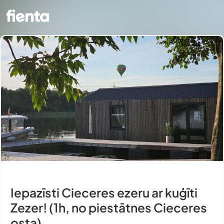
Iepazīsti Cieceres ezeru ar kuģīti
Zezer! (1h, no piestātnes Cieceres
osta)