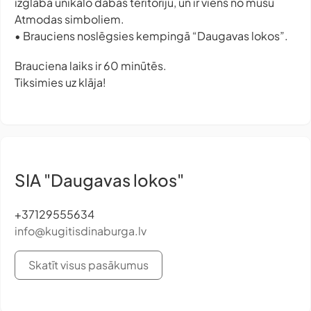
izglāba unikālo dabas teritoriju, un ir viens no mūsu
Atmodas simboliem.
• Brauciens noslēgsies kempingā “Daugavas lokos”.
Brauciena laiks ir 60 minūtēs.
Tiksimies uz klāja!
SIA "Daugavas lokos"
+37129555634
info@kugitisdinaburga.lv
Skatīt visus pasākumus