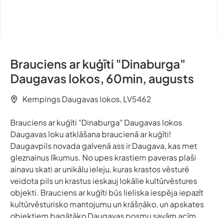
Brauciens ar kuģīti "Dinaburga"
Daugavas lokos, 60min, augusts
Kempings Daugavas lokos, LV5462
Brauciens ar kuģīti "Dinaburga" Daugavas lokos
Daugavas loku atklāšana braucienā ar kuģīti!
Daugavpils novada galvenā ass ir Daugava, kas met
gleznainus līkumus. No upes krastiem paveras plaši
ainavu skati ar unikālu ieleju, kuras krastos vēsturē
veidota pils un krastus ieskauj lokālie kultūrvēstures
objekti. Brauciens ar kuģīti būs lieliska iespēja iepazīt
kultūrvēsturisko mantojumu un krāšņāko, un apskates
objektiem bagātāko Daugavas posmu savām acīm.