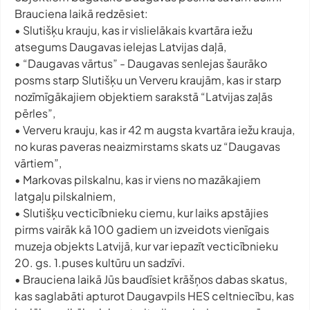
Brauciena laikā redzēsiet:
• Slutišķu krauju, kas ir vislielākais kvartāra iežu
atsegums Daugavas ielejas Latvijas daļā,
• “Daugavas vārtus” - Daugavas senlejas šaurāko
posms starp Slutišķu un Ververu kraujām, kas ir starp
nozīmīgākajiem objektiem sarakstā “Latvijas zaļās
pērles”,
• Ververu krauju, kas ir 42 m augsta kvartāra iežu krauja,
no kuras paveras neaizmirstams skats uz “Daugavas
vārtiem”,
• Markovas pilskalnu, kas ir viens no mazākajiem
latgaļu pilskalniem,
• Slutišķu vecticībnieku ciemu, kur laiks apstājies
pirms vairāk kā 100 gadiem un izveidots vienīgais
muzeja objekts Latvijā, kur var iepazīt vecticībnieku
20. gs. 1.puses kultūru un sadzīvi.
• Brauciena laikā Jūs baudīsiet krāšņos dabas skatus,
kas saglabāti apturot Daugavpils HES celtniecību, kas