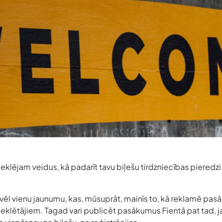
klējam veidus, kā padarīt tavu biļešu tirdzniecības pieredz
.
vēl vienu jaunumu, kas, mūsuprāt, mainīs to, kā reklamē pas
meklētājiem. Tagad vari publicēt pasākumus Fientā pat tad, ja