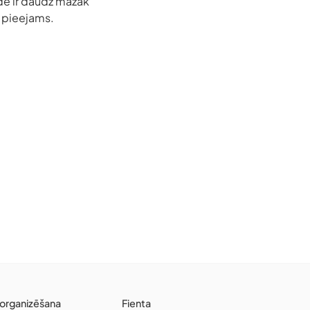
ide ir daudz mazāk
r pieejams.
organizēšana
Fienta