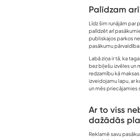
Palīdzam ar
Līdz šim runājām par 
palīdzēt arī pasākumi
publiskajos parkos ne 
pasākumu pārvaldības 
Labā ziņa ir tā, ka tag
bez biļešu izvēles u
redzamību kā maksas pa
izveidojamu lapu, ar ku
un mēs priecājamies 
Ar to viss 
dažādās pla
Reklamē savu pasākumu