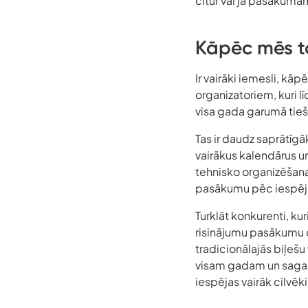
citur vai ja pasākumam
Kāpēc mēs 
Ir vairāki iemesli, kāp
organizatoriem, kuri l
visa gada garumā tieši
Tas ir daudz saprātīg
vairākus kalendārus un
tehnisko organizēšana
pasākumu pēc iespēj
Turklāt konkurenti, ku
risinājumu pasākumu o
tradicionālajās biļeš
visam gadam un sagaid
iespējas vairāk cilvēk