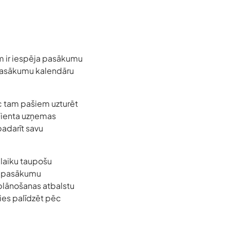
iem ir iespēja pasākumu
s pasākumu kalendāru
c tam pašiem uzturēt
, Fienta uzņemas
padarīt savu
 laiku taupošu
vu pasākumu
 plānošanas atbalstu
ies palīdzēt pēc