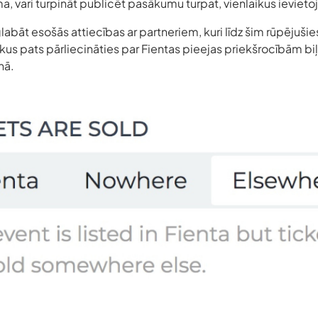
a, vari turpināt publicēt pasākumu turpat, vienlaikus ievietojo
glabāt esošās attiecības ar partneriem, kuri līdz šim rūpējuš
kus pats pārliecināties par Fientas pieejas priekšrocībām biļ
nā.