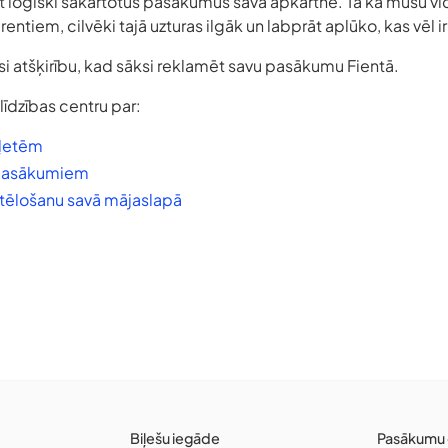
ot loģiski sakārtotus pasākumus savā apkārtnē. Tā kā mūsu v
entiem, cilvēki tajā uzturas ilgāk un labprāt aplūko, kas vēl i
i atšķirību, kad sāksi reklamēt savu pasākumu Fientā.
līdzības centru par:
ļetēm
 pasākumiem
tēlošanu savā mājaslapā
Biļešu iegāde
Pasākumu 