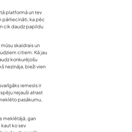
tā platformā un tev
am pārliecināti, ka pēc
un cik daudz papildu
 mūsu skaidrais un
daudziem citiem. Kā jau
k daudz konkurējošu
š nezināja, bieži vien
varīgāks iemesls ir
spēju nejauši atrast
jau meklēto pasākumu,
es meklētājā, gan
 kaut ko sev