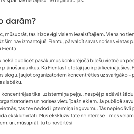
 vispār nav ne biļešu, ne reģistrācijas.
to darām?
ēc, mūsuprāt, tas ir izdevīgi visiem iesaistītajiem. Viens no t
īdz šim nav izmantojuši Fientu, pārvaldīt savas norises vieta
 Fientā.
āk nekā publicēt pasākumus konkurējošā biļešu vietnē un pē
 plānošanas rīkus. Kā Fientas lietotāji jau ir pārliecinājušies
s slogu, ļaujot organizatoriem koncentrēties uz svarīgāko – 
as labāku.
ri koncentrējas tikai uz īstermiņa peļņu, nespēj piedāvāt šādu
rganizatoriem un norises vietu īpašniekiem. Ja publicē sa
u vietnēs, tas tev nedod ilgtermiņa ieguvumu. Tās nepiedāvā
a ekskluzivitāti. Mūs ekskluzivitāte neinteresē - mēs vēlam
iem, un, mūsuprāt, tu to novērtēsi.