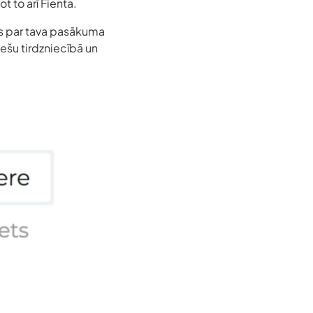
t to arī Fienta.
ies par tava pasākuma
ešu tirdzniecībā un