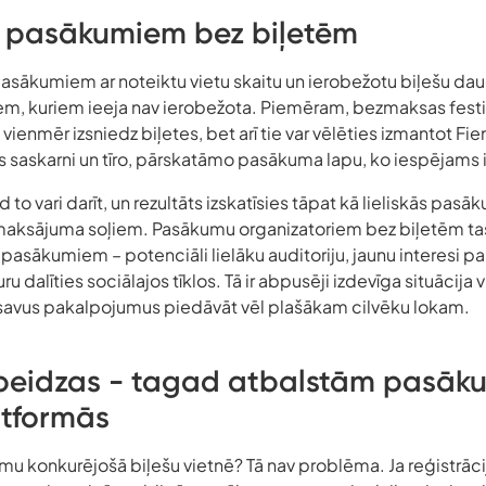
ī pasākumiem bez biļetēm
pasākumiem ar noteiktu vietu skaitu un ierobežotu biļešu d
em, kuriem ieeja nav ierobežota. Piemēram, bezmaksas festi
vienmēr izsniedz biļetes, bet arī tie var vēlēties izmantot Fie
saskarni un tīro, pārskatāmo pasākuma lapu, ko iespējams i
ad to vari darīt, un rezultāts izskatīsies tāpat kā lieliskās pasā
n maksājuma soļiem. Pasākumu organizatoriem bez biļetēm ta
sākumiem – potenciāli lielāku auditoriju, jaunu interesi par
ru dalīties sociālajos tīklos. Tā ir abpusēji izdevīga situācija
savus pakalpojumus piedāvāt vēl plašākam cilvēku lokam.
nebeidzas - tagad atbalstām pasāk
tformās
 konkurējošā biļešu vietnē? Tā nav problēma. Ja reģistrāc