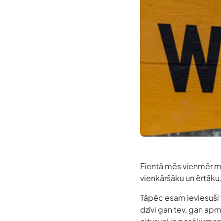
Fientā mēs vienmēr me
vienkāršāku un ērtāku
Tāpēc esam ieviesuši 
dzīvi gan tev, gan ap