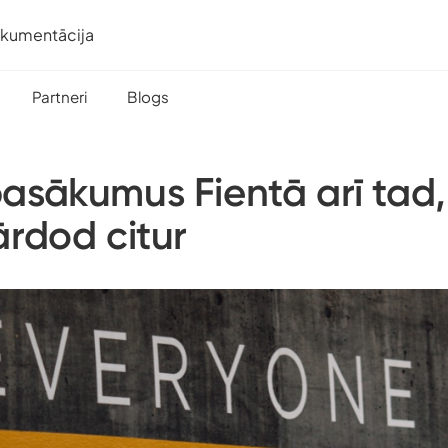
okumentācija
Partneri
Blogs
asākumus Fientā arī tad,
ārdod citur