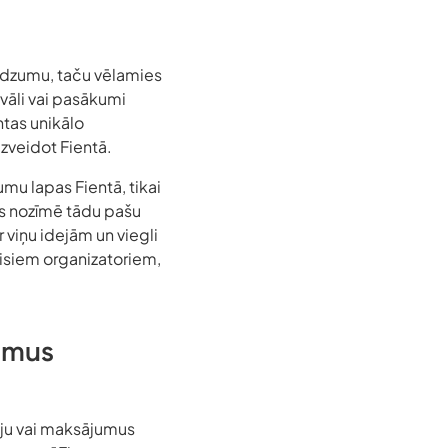
audzumu, taču vēlamies
vāli vai pasākumi
ntas unikālo
zveidot Fientā.
kumu lapas Fientā, tikai
s nozīmē tādu pašu
 viņu idejām un viegli
 visiem organizatoriem,
umus
iju vai maksājumus