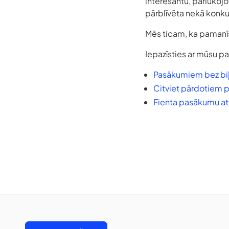
interesantu, pārlūkoj
pārblīvēta nekā konkur
Mēs ticam, ka pamanīs
Iepazīsties ar mūsu pa
Pasākumiem bez bi
Citviet pārdotiem
Fienta pasākumu at