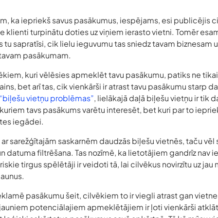
, ka iepriekš savus pasākumus, iespējams, esi publicējis ci
jālie klienti turpinātu doties uz viņiem ierasto vietni. Tomēr es
 tu sapratīsi, cik lielu ieguvumu tas sniedz tavam biznesam 
īt tavam pasākumam.
ēkiem, kuri vēlēsies apmeklēt tavu pasākumu, patiks ne tikai
ains, bet arī tas, cik vienkārši ir atrast tavu pasākumu starp 
“biļešu vietņu problēmas”
, lielākajā daļā biļešu vietņu ir ti
kuriem tavs pasākums varētu interesēt, bet kuri par to iepriek
etes iegādei.
 ar sarežģītajām saskarnēm daudzās biļešu vietnēs, taču vēl s
 datuma filtrēšana. Tas nozīmē, ka lietotājiem gandrīz nav ie
kie tirgus spēlētāji ir veidoti tā, lai cilvēkus novirzītu uz 
 jaunus.
reklamē pasākumu šeit, cilvēkiem to ir viegli atrast gan vietn
jauniem potenciālajiem apmeklētājiem ir ļoti vienkārši atklāt