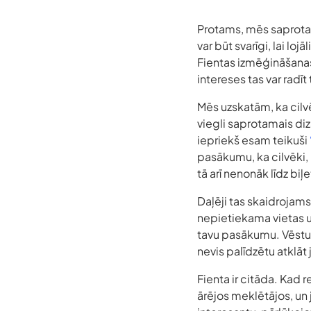
Protams, mēs saprotam
var būt svarīgi, lai lo
Fientas izmēģināšanas
intereses tas var rad
Mēs uzskatām, ka cilv
viegli saprotamais diz
iepriekš esam teikuši
pasākumu, ka cilvēki, 
tā arī nenonāk līdz biļ
Daļēji tas skaidrojams
nepietiekama vietas un
tavu pasākumu. Vēsturis
nevis palīdzētu atklāt
Fienta ir citāda. Kad 
ārējos meklētājos, un 