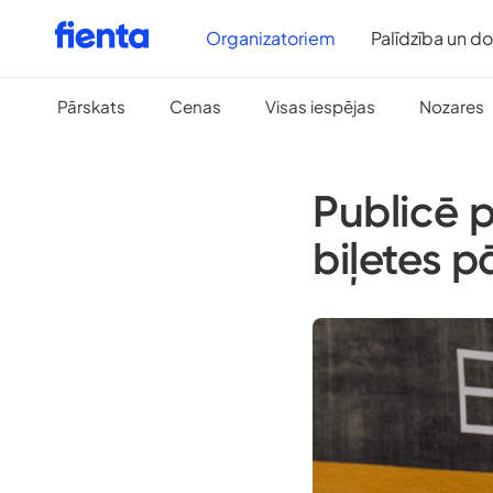
Organizatoriem
Palīdzība un d
Pārskats
Cenas
Visas iespējas
Nozares
Publicē p
biļetes p