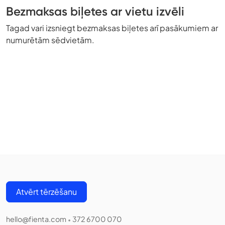
Bezmaksas biļetes ar vietu izvēli
Tagad vari izsniegt bezmaksas biļetes arī pasākumiem ar
numurētām sēdvietām.
Atvērt tērzēšanu
hello@fienta.com
372 6700 070
•