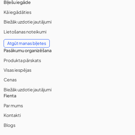
Biļešu iegāde
Kā iegādāties
Biežāk uzdotie jautājumi
Lietošanas noteikumi
Atgūt manas biļetes
Pasākumu organizēšana
Produkta pārskats
Visas iespējas
Cenas
Biežāk uzdotie jautājumi
Fienta
Par mums
Kontakti
Blogs