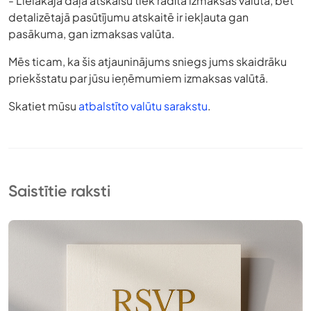
- Lielākajā daļā atskaišu tiek rādīta izmaksas valūta, bet
detalizētajā pasūtījumu atskaitē ir iekļauta gan
pasākuma, gan izmaksas valūta.
Mēs ticam, ka šis atjauninājums sniegs jums skaidrāku
priekšstatu par jūsu ieņēmumiem izmaksas valūtā.
Skatiet mūsu
atbalstīto valūtu sarakstu
.
Saistītie raksti