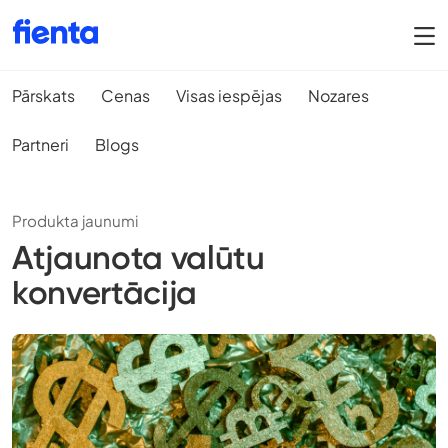
Pārskats
Cenas
Visas iespējas
Nozares
Partneri
Blogs
Produkta jaunumi
Atjaunota valūtu
konvertācija