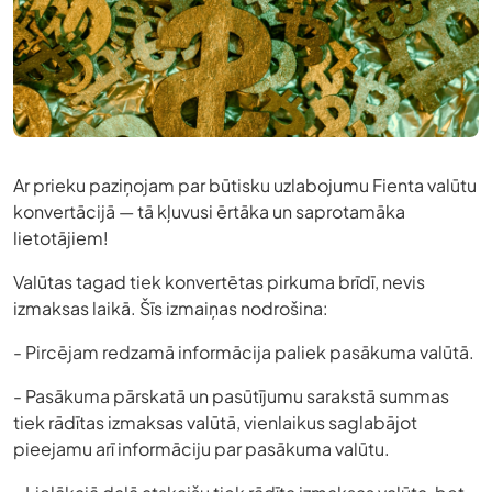
Ar prieku paziņojam par būtisku uzlabojumu Fienta valūtu
konvertācijā — tā kļuvusi ērtāka un saprotamāka
lietotājiem!
Valūtas tagad tiek konvertētas pirkuma brīdī, nevis
izmaksas laikā. Šīs izmaiņas nodrošina:
- Pircējam redzamā informācija paliek pasākuma valūtā.
- Pasākuma pārskatā un pasūtījumu sarakstā summas
tiek rādītas izmaksas valūtā, vienlaikus saglabājot
pieejamu arī informāciju par pasākuma valūtu.