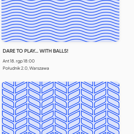
DARE TO PLAY... WITH BALLS!
Ant 18. rgp 18:00
Południk 2.0, Warszawa