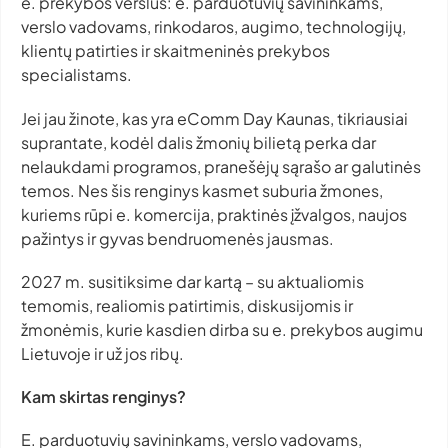
e. prekybos verslus: e. parduotuvių savininkams,
verslo vadovams, rinkodaros, augimo, technologijų,
klientų patirties ir skaitmeninės prekybos
specialistams.
Jei jau žinote, kas yra eComm Day Kaunas, tikriausiai
suprantate, kodėl dalis žmonių bilietą perka dar
nelaukdami programos, pranešėjų sąrašo ar galutinės
temos. Nes šis renginys kasmet suburia žmones,
kuriems rūpi e. komercija, praktinės įžvalgos, naujos
pažintys ir gyvas bendruomenės jausmas.
2027 m. susitiksime dar kartą – su aktualiomis
temomis, realiomis patirtimis, diskusijomis ir
žmonėmis, kurie kasdien dirba su e. prekybos augimu
Lietuvoje ir už jos ribų.
Kam skirtas renginys?
E. parduotuvių savininkams, verslo vadovams,