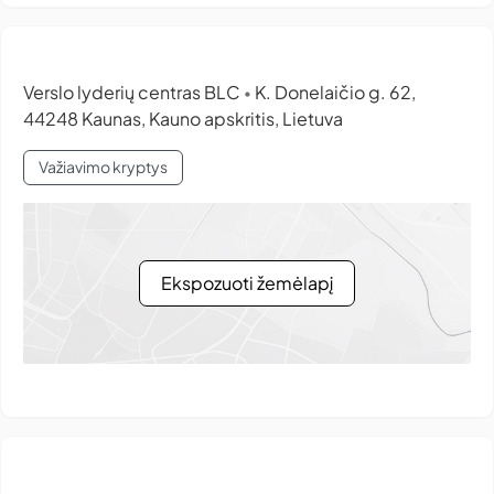
Verslo lyderių centras BLC
K. Donelaičio g. 62,
•
44248 Kaunas, Kauno apskritis, Lietuva
Važiavimo kryptys
Ekspozuoti žemėlapį