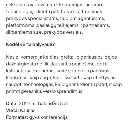
rinkodaros vadovams, e. komercijos, augimo,
technologijų, klientų patirties ir skaitmeninės
prekybos specialistams, taip pat agentūroms,
platformoms, paslaugų teikėjams ir partneriams,
dirbantiems su e. prekybos verslais.
Kodėl verta dalyvauti?
Nes e. komercija keičiasi greitai, o geriausios idėjos
dažnai gimsta ne tik klausantis pranešimų, bet ir
kalbantis su žmonėmis, kurie sprendžia panašius
klausimus: kaip augti, kaip išsiskirti, kaip efektyviau
naudoti technologijas, kaip gerinti klientų patirtį ir kaip
priimti geresnius verslo sprendimus.
Data:
2027 m. balandžio 8 d.
Vieta:
Kaunas
Formatas:
gyva konferencija