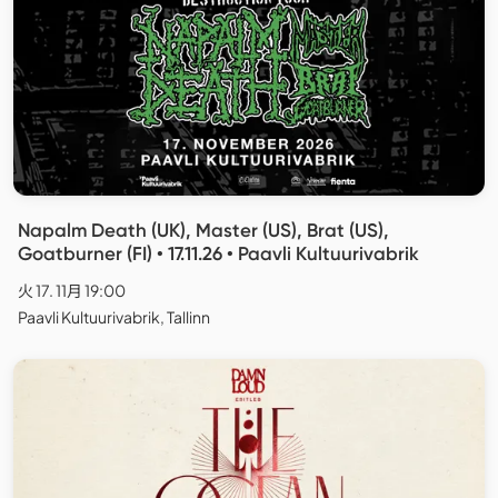
Napalm Death (UK), Master (US), Brat (US),
Goatburner (FI) • 17.11.26 • Paavli Kultuurivabrik
火 17. 11月 19:00
Paavli Kultuurivabrik, Tallinn