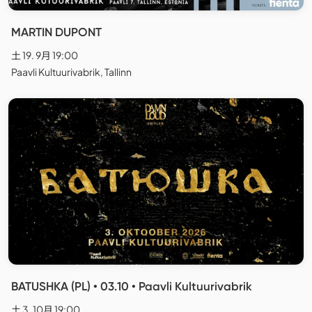
MARTIN DUPONT
土 19. 9月 19:00
Paavli Kultuurivabrik, Tallinn
BATUSHKA (PL) • 03.10 • Paavli Kultuurivabrik
土 3. 10月 19:00