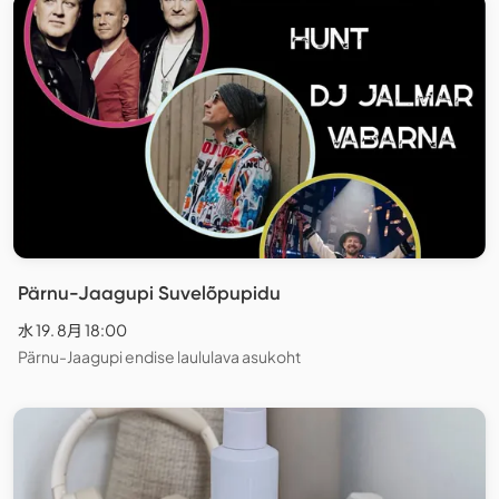
Pärnu-Jaagupi Suvelõpupidu
水 19. 8月 18:00
Pärnu-Jaagupi endise laululava asukoht