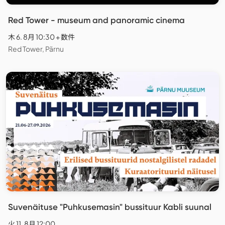
Red Tower - museum and panoramic cinema
木 6. 8月 10:30 + 数件
Red Tower, Pärnu
Suvenäituse "Puhkusemasin" bussituur Kabli suunal
火 11. 8月 12:00