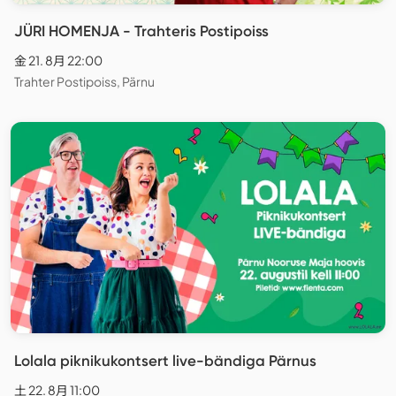
JÜRI HOMENJA - Trahteris Postipoiss
金 21. 8月 22:00
Trahter Postipoiss, Pärnu
Lolala piknikukontsert live-bändiga Pärnus
土 22. 8月 11:00