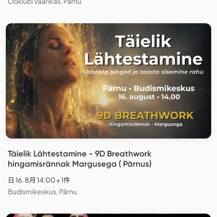
Ööklubi Vaarikas, Pärnu
Täielik Lähtestamine - 9D Breathwork
hingamisrännak Margusega ( Pärnus)
日 16. 8月 14:00 + 1件
Budismikeskus, Pärnu