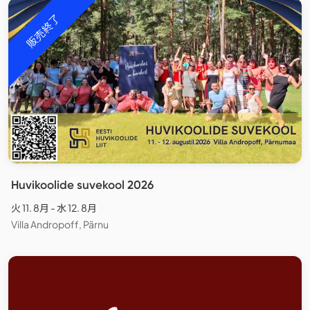
販売終了
Huvikoolide suvekool 2026
火 11. 8月 - 水 12. 8月
Villa Andropoff, Pärnu