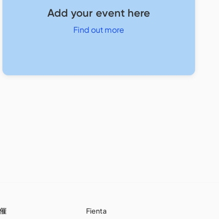
Add your event here
Find out more
催
Fienta