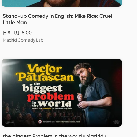
Stand-up Comedy in English: Mike Rice: Cruel
Little Man
日 8. 11月 18:00
Madrid Comedy Lab
the biggest Problem in the world • Madrid •