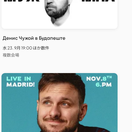
Денис Чужой в Будапеште
水 23. 9月 19:00 ほか数件
複数会場