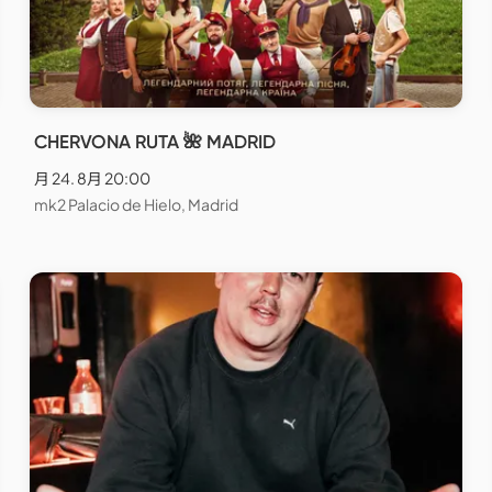
CHERVONA RUTA 🌺 MADRID
月 24. 8月 20:00
mk2 Palacio de Hielo, Madrid