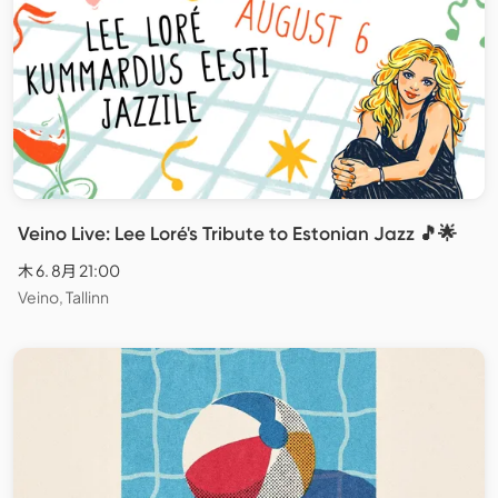
Veino Live: Lee Loré's Tribute to Estonian Jazz 🎵🌟
木 6. 8月 21:00
Veino, Tallinn