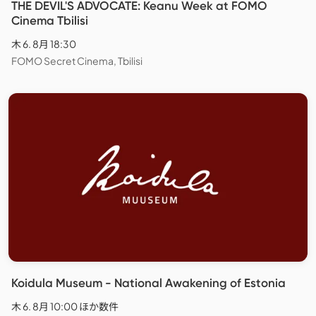
THE DEVIL'S ADVOCATE: Keanu Week at FOMO
Cinema Tbilisi
木 6. 8月 18:30
FOMO Secret Cinema, Tbilisi
Koidula Museum - National Awakening of Estonia
木 6. 8月 10:00 ほか数件