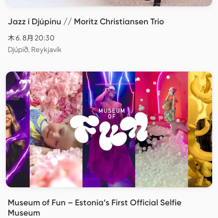
Jazz í Djúpinu // Moritz Christiansen Trio
木 6. 8月 20:30
Djúpið, Reykjavík
Museum of Fun – Estonia’s First Official Selfie
Museum