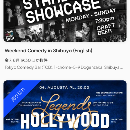
Weekend Comedy in Shibuya (English)
金 7. 8月 19:30 ほか数件
Tokyo Comedy Bar (TCB), 1-chōme-5-9 Dogenzaka, Shibuya City, Tokyo, Japan
売り切れ