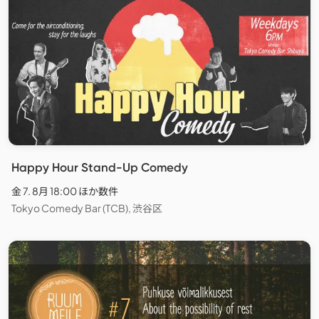
Happy Hour Stand-Up Comedy
金 7. 8月 18:00 ほか数件
Tokyo Comedy Bar (TCB), 渋谷区