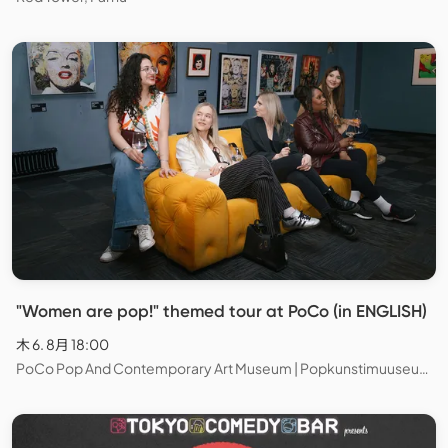
"Women are pop!" themed tour at PoCo (in ENGLISH)
木 6. 8月 18:00
PoCo Pop And Contemporary Art Museum | Popkunstimuuseum, Tallinn