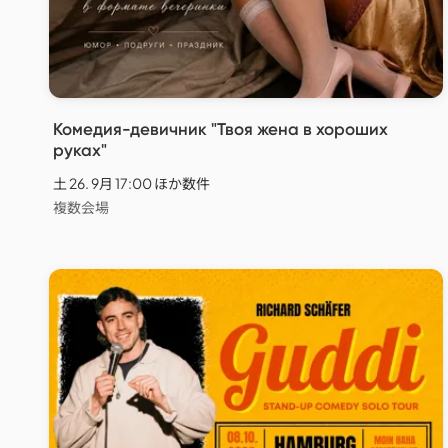
Комедия-девичник "Твоя жена в хороших
руках"
土 26. 9月 17:00 ほか数件
複数会場