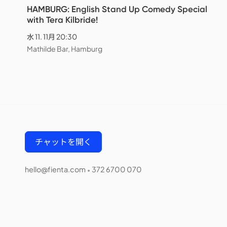
HAMBURG: English Stand Up Comedy Special
with Tera Kilbride!
水 11. 11月 20:30
Mathilde Bar, Hamburg
チャットを開く
hello@fienta.com
372 6700 070
•