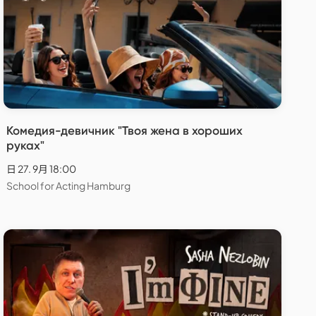
Комедия-девичник "Твоя жена в хороших
руках"
日 27. 9月 18:00
School for Acting Hamburg