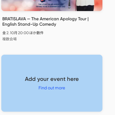
BRATISLAVA — The American Apology Tour |
English Stand-Up Comedy
金 2. 10月 20:00 ほか数件
複数会場
Add your event here
Find out more