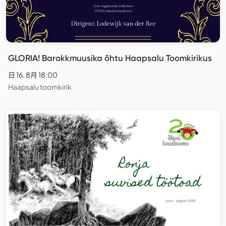
GLORIA! Barokkmuusika õhtu Haapsalu Toomkirikus
日 16. 8月 18:00
Haapsalu toomkirik