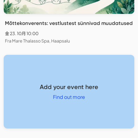
Mõttekonverents: vestlustest sünnivad muudatused
金 23. 10月 10:00
Fra Mare Thalasso Spa, Haapsalu
Add your event here
Find out more