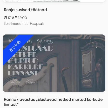
Ronja suvised töötoad
月 17. 8月 12:00
Iloni Imedemaa, Haapsalu
売り切れ
Rännaklavastus „Elustuvad hetked murtud karkude
linnast“