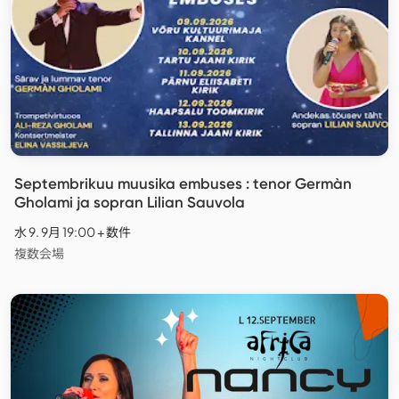
Septembrikuu muusika embuses : tenor Germàn
Gholami ja sopran Lilian Sauvola
水 9. 9月 19:00 + 数件
複数会場