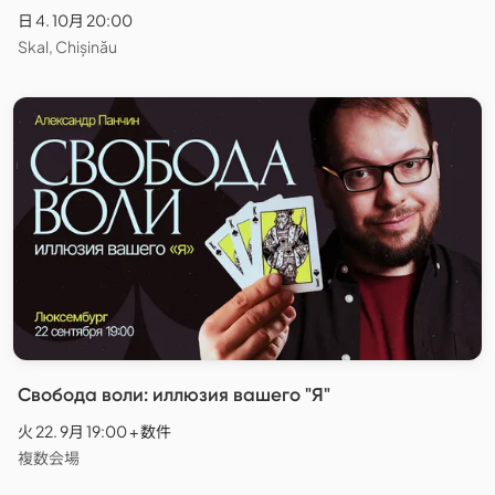
日 4. 10月 20:00
Skal, Chișinău
Свобода воли: иллюзия вашего "Я"
火 22. 9月 19:00 + 数件
複数会場