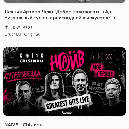
Лекция Артура Чеха "Добро пожаловать в Ад.
Визуальный тур по преисподней в искусстве" в
Кишинёве
木 1. 10月 19:00
Brush Bar, Chișinău
NAIVE - Chisinau