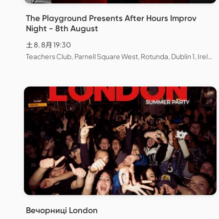
The Playground Presents After Hours Improv
Night - 8th August
土 8. 8月 19:30
Teachers Club, Parnell Square West, Rotunda, Dublin 1, Ireland
Вечорниці London