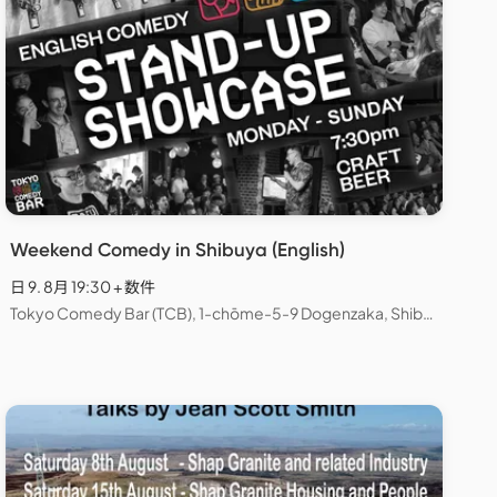
Weekend Comedy in Shibuya (English)
日 9. 8月 19:30 + 数件
Tokyo Comedy Bar (TCB), 1-chōme-5-9 Dogenzaka, Shibuya City, Tokyo, Japan