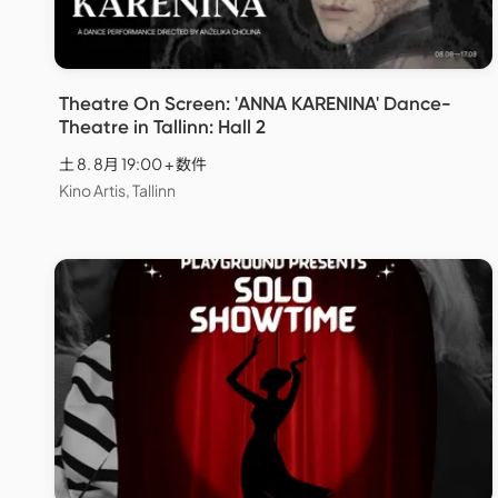
Theatre On Screen: 'ANNA KARENINA' Dance-
Theatre in Tallinn: Hall 2
土 8. 8月 19:00 + 数件
Kino Artis, Tallinn