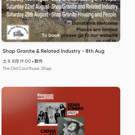
Shap Granite & Related Industry - 8th Aug
土 8. 8月 19:00 + 数件
The Old Courthuse, Shap