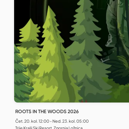
ROOTS IN THE WOODS 2026
Čet. 20. kol. 12:00 - Ned. 23. kol. 05:00
Trije Kralji Ski Resort, Zgornja Ložnica