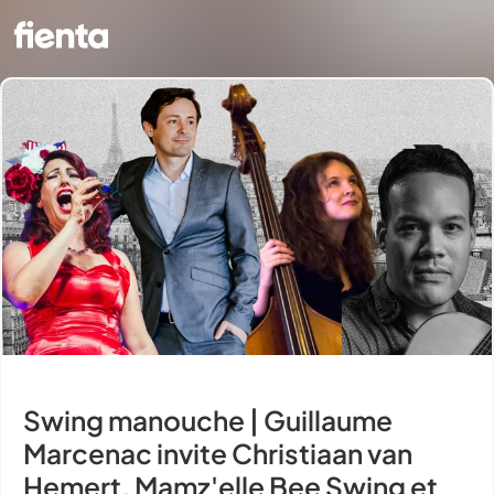
Swing manouche | Guillaume
Marcenac invite Christiaan van
Hemert, Mamz'elle Bee Swing et