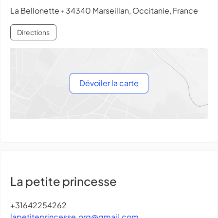
La Bellonette
34340 Marseillan, Occitanie, France
•
Directions
Dévoiler la carte
La petite princesse
+31642254262
lapetiteprincesse.org@gmail.com