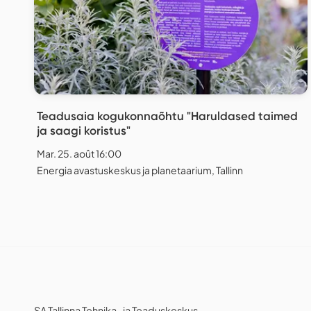
Teadusaia kogukonnaõhtu "Haruldased taimed
ja saagi koristus"
Mar. 25. août 16:00
Energia avastuskeskus ja planetaarium, Tallinn
SA Tallinna Tehnika- ja Teaduskeskus