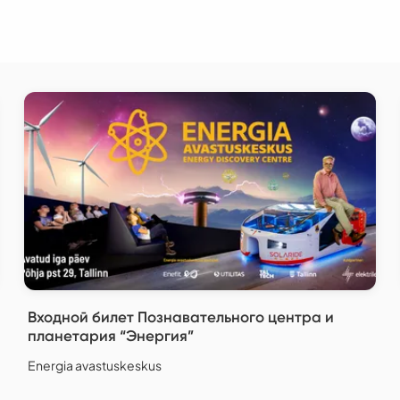
Входной билет Познавательного центра и
планетария “Энергия”
Energia avastuskeskus