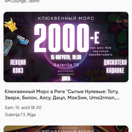
RM Lounge, Tallinn
Клюквенный Морс в Риге "Сытые Нулевые: Тату,
Звери, Билан, Алсу, Децл, МакSим, Uma2rman,
Глюкоза, Ранетки, Витас и другие"
Sam. 15. août 18:30
Galerija 73, Rīga