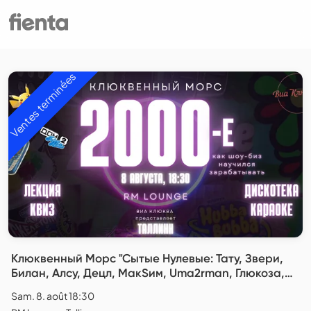
Ventes terminées
Клюквенный Морс "Сытые Нулевые: Тату, Звери,
Билан, Алсу, Децл, МакSим, Uma2rman, Глюкоза,
Ранетки, Витас и другие"
Sam. 8. août 18:30