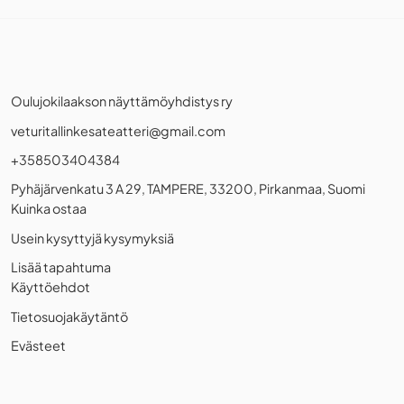
Oulujokilaakson näyttämöyhdistys ry
veturitallinkesateatteri@gmail.com
+358503404384
Pyhäjärvenkatu 3 A 29, TAMPERE, 33200, Pirkanmaa, Suomi
Kuinka ostaa
Usein kysyttyjä kysymyksiä
Lisää tapahtuma
Käyttöehdot
Tietosuojakäytäntö
Evästeet