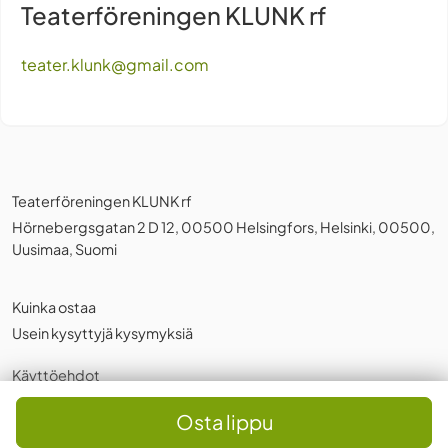
Teaterföreningen KLUNK rf
teater.klunk@gmail.com
Teaterföreningen KLUNK rf
Hörnebergsgatan 2 D 12, 00500 Helsingfors, Helsinki, 00500,
Uusimaa, Suomi
Kuinka ostaa
Usein kysyttyjä kysymyksiä
Käyttöehdot
Tietosuojakäytäntö
,
Evästeet
Osta lippu