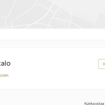
talo
K
l.com
Kuinka ostaa