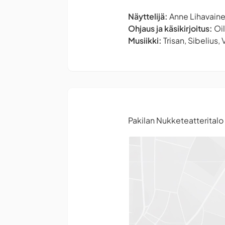
Näyttelijä:
Anne Lihavain
Ohjaus ja käsikirjoitus:
Oil
Musiikki:
Trisan, Sibelius,
Pakilan Nukketeatteritalo