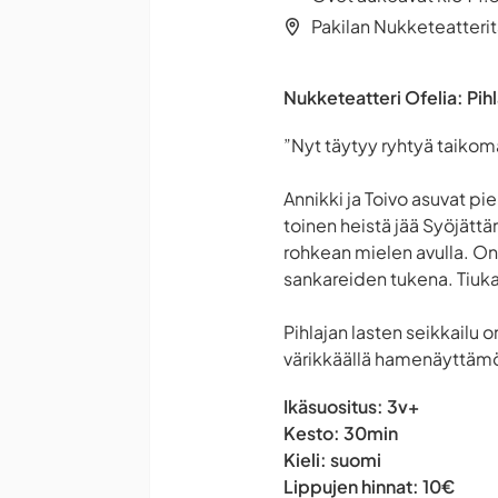
Pakilan Nukketeatterit
Nukketeatteri Ofelia: Pihl
”Nyt täytyy ryhtyä taikom
Annikki ja Toivo asuvat pi
toinen heistä jää Syöjättä
rohkean mielen avulla. Onn
sankareiden tukena. Tiuka
Pihlajan lasten seikkailu 
värikkäällä hamenäyttämö
Ikäsuositus: 3v+
Kesto: 30min
Kieli: suomi
Lippujen hinnat: 10€