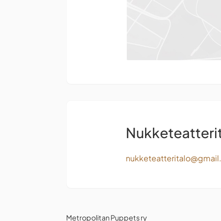
Nukketeatteri
nukketeatteritalo@gmai
Metropolitan Puppets ry