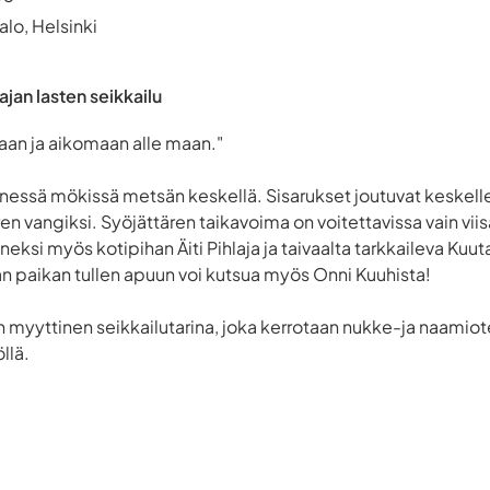
alo, Helsinki
ajan lasten seikkailu
aan ja aikomaan alle maan."
enessä mökissä metsän keskellä. Sisarukset joutuvat keskelle
ren vangiksi. Syöjättären taikavoima on voitettavissa vain vii
eksi myös kotipihan Äiti Pihlaja ja taivaalta tarkkaileva Kuut
n paikan tullen apuun voi kutsua myös Onni Kuuhista!
on myyttinen seikkailutarina, joka kerrotaan nukke-ja naamiot
llä.