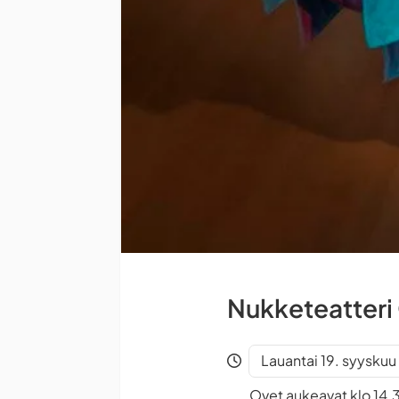
Nukketeatteri O
Lauantai 19. syyskuu
Ovet aukeavat klo 14.