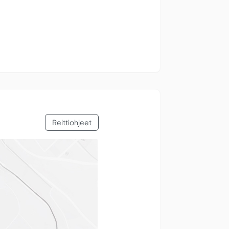
Reittiohjeet