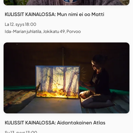
KULISSIT KAINALOSSA: Mun nimi ei oo Matti
La 12. syys 18:00
Ida-Marian juhlatila, Jokikatu 49, Porvoo
KULISSIT KAINALOSSA: Aidantakainen Atlas
Su 13. syys 13:00