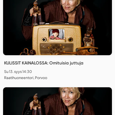
KULISSIT KAINALOSSA: Omituisia juttuja
Su 13. syys 14:30
Raatihuoneentori, Porvoo