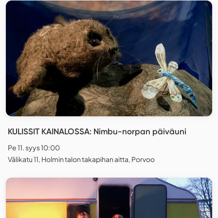
KULISSIT KAINALOSSA: Nimbu-norpan päiväuni
Pe 11. syys 10:00
Välikatu 11, Holmin talon takapihan aitta, Porvoo