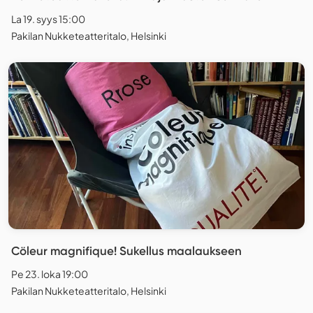
La 19. syys 15:00
Pakilan Nukketeatteritalo, Helsinki
Cöleur magnifique! Sukellus maalaukseen
Pe 23. loka 19:00
Pakilan Nukketeatteritalo, Helsinki