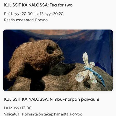
KULISSIT KAINALOSSA: Tea for two
Pe 11. syys 20:00 - La 12. syys 20:20
Raatihuoneentori, Porvoo
KULISSIT KAINALOSSA: Nimbu-norpan päiväuni
La 12. syys 13:00
Välikatu 11, Holmin talon takapihan aitta, Porvoo