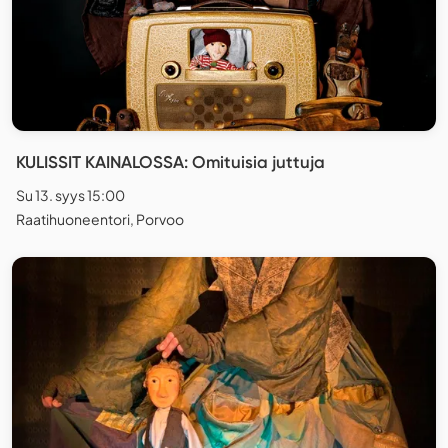
KULISSIT KAINALOSSA: Omituisia juttuja
Su 13. syys 15:00
Raatihuoneentori, Porvoo