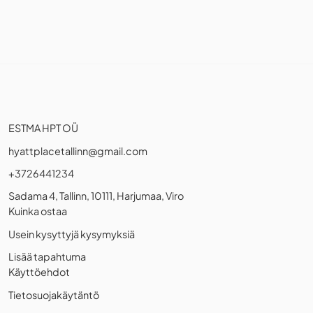
ESTMA HPT OÜ
hyattplacetallinn@gmail.com
+3726441234
Sadama 4, Tallinn, 10111, Harjumaa, Viro
Kuinka ostaa
Usein kysyttyjä kysymyksiä
Lisää tapahtuma
Käyttöehdot
Tietosuojakäytäntö