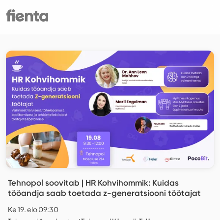
Tehnopol soovitab | HR Kohvihommik: Kuidas
tööandja saab toetada z-generatsiooni töötajat
Ke 19. elo 09:30