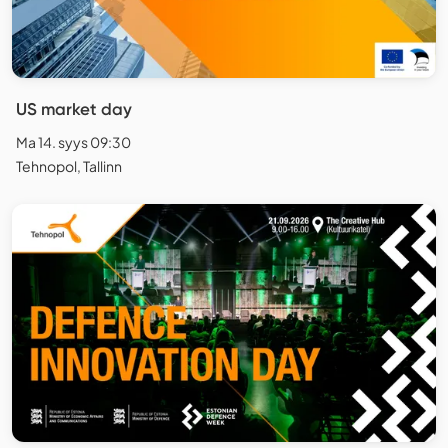
US market day
Ma 14. syys 09:30
Tehnopol, Tallinn