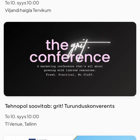
To 10. syys 10:00
Viljandi haigla Tervikum
Tehnopol soovitab: grit! Turunduskonverents
To 10. syys 10:00
T1 Venue, Tallinn