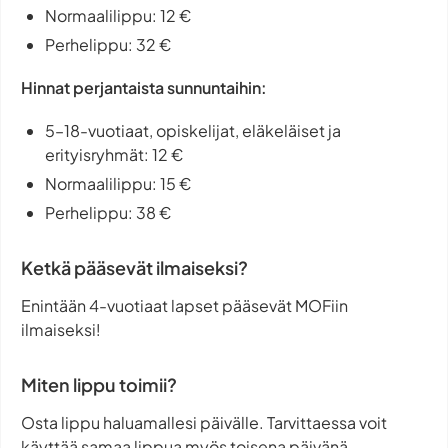
Normaalilippu: 12 €
Perhelippu: 32 €
Hinnat perjantaista sunnuntaihin:
5–18-vuotiaat, opiskelijat, eläkeläiset ja
erityisryhmät: 12 €
Normaalilippu: 15 €
Perhelippu: 38 €
Ketkä pääsevät ilmaiseksi?
Enintään 4-vuotiaat lapset pääsevät MOFiin
ilmaiseksi!
Miten lippu toimii?
Osta lippu haluamallesi päivälle. Tarvittaessa voit
käyttää samaa lippua myös toisena päivänä.