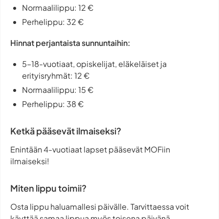
Normaalilippu: 12 €
Perhelippu: 32 €
Hinnat perjantaista sunnuntaihin:
5–18-vuotiaat, opiskelijat, eläkeläiset ja
erityisryhmät: 12 €
Normaalilippu: 15 €
Perhelippu: 38 €
Ketkä pääsevät ilmaiseksi?
Enintään 4-vuotiaat lapset pääsevät MOFiin
ilmaiseksi!
Miten lippu toimii?
Osta lippu haluamallesi päivälle. Tarvittaessa voit
käyttää samaa lippua myös toisena päivänä.