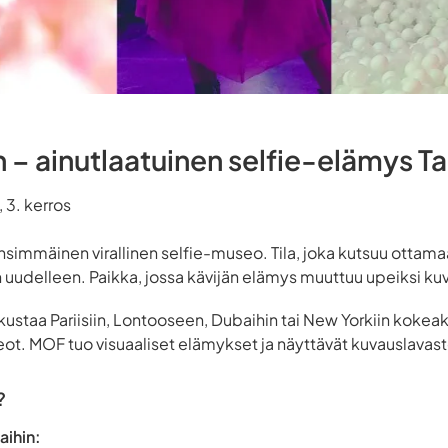
– ainutlaatuinen selfie-elämys Ta
 3. kerros
nsimmäinen virallinen selfie-museo. Tila, joka kutsuu ottam
udelleen. Paikka, jossa kävijän elämys muuttuu upeiksi kuvik
tkustaa Pariisiin, Lontooseen, Dubaihin tai New Yorkiin koke
t. MOF tuo visuaaliset elämykset ja näyttävät kuvauslavast
?
aihin: