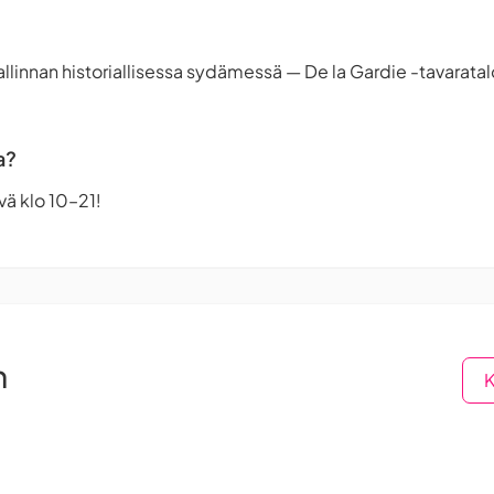
allinnan historiallisessa sydämessä — De la Gardie -tavaratal
a?
ä klo 10–21!
n
K