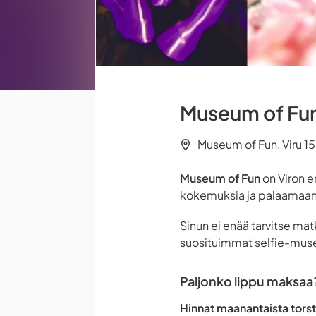
Museum of Fun 
Museum of Fun, Viru 15,
Museum of Fun
on Viron e
kokemuksia ja palaamaan u
Sinun ei enää tarvitse ma
suosituimmat selfie-museo
Paljonko lippu maksaa
Hinnat maanantaista torst