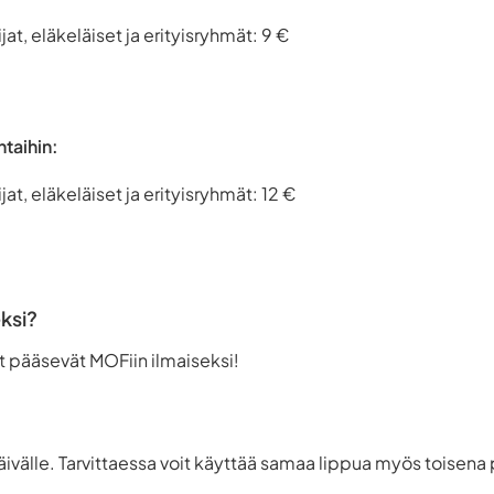
jat, eläkeläiset ja erityisryhmät: 9 €
ntaihin:
jat, eläkeläiset ja erityisryhmät: 12 €
ksi?
t pääsevät MOFiin ilmaiseksi!
äivälle. Tarvittaessa voit käyttää samaa lippua myös toisena