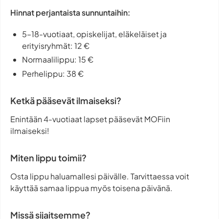
Hinnat perjantaista sunnuntaihin:
5–18-vuotiaat, opiskelijat, eläkeläiset ja
erityisryhmät: 12 €
Normaalilippu: 15 €
Perhelippu: 38 €
Ketkä pääsevät ilmaiseksi?
Enintään 4-vuotiaat lapset pääsevät MOFiin
ilmaiseksi!
Miten lippu toimii?
Osta lippu haluamallesi päivälle. Tarvittaessa voit
käyttää samaa lippua myös toisena päivänä.
Missä sijaitsemme?