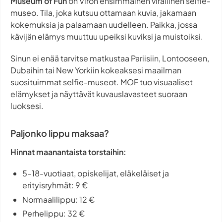
Museum of Fun
on Viron ensimmäinen virallinen selfie-
museo. Tila, joka kutsuu ottamaan kuvia, jakamaan
kokemuksia ja palaamaan uudelleen. Paikka, jossa
kävijän elämys muuttuu upeiksi kuviksi ja muistoiksi.
Sinun ei enää tarvitse matkustaa Pariisiin, Lontooseen,
Dubaihin tai New Yorkiin kokeaksesi maailman
suosituimmat selfie-museot. MOF tuo visuaaliset
elämykset ja näyttävät kuvauslavasteet suoraan
luoksesi.
Paljonko lippu maksaa?
Hinnat maanantaista torstaihin:
5–18-vuotiaat, opiskelijat, eläkeläiset ja
erityisryhmät: 9 €
Normaalilippu: 12 €
Perhelippu: 32 €