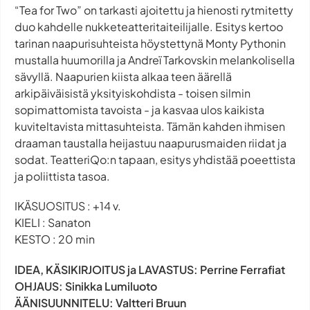
“Tea for Two” on tarkasti ajoitettu ja hienosti rytmitetty
duo kahdelle nukketeatteritaiteilijalle. Esitys kertoo
tarinan naapurisuhteista höystettynä Monty Pythonin
mustalla huumorilla ja Andreï Tarkovskin melankolisella
sävyllä. Naapurien kiista alkaa teen äärellä
arkipäiväisistä yksityiskohdista - toisen silmin
sopimattomista tavoista - ja kasvaa ulos kaikista
kuviteltavista mittasuhteista. Tämän kahden ihmisen
draaman taustalla heijastuu naapurusmaiden riidat ja
sodat. TeatteriQo:n tapaan, esitys yhdistää poeettista
ja poliittista tasoa.
IKÄSUOSITUS : +14 v.
KIELI : Sanaton
KESTO : 20 min
IDEA, KÄSIKIRJOITUS ja LAVASTUS: Perrine Ferrafiat
OHJAUS: Sinikka Lumiluoto
ÄÄNISUUNNITELU: Valtteri Bruun