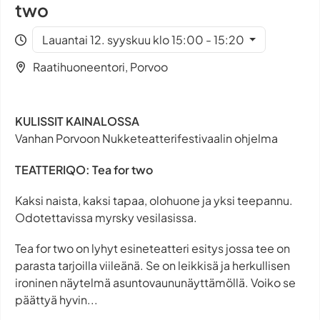
two
Lauantai 12. syyskuu klo 15:00 - 15:20
Raatihuoneentori, Porvoo
KULISSIT KAINALOSSA
Vanhan Porvoon Nukketeatterifestivaalin ohjelma
TEATTERIQO: Tea for two
Kaksi naista, kaksi tapaa, olohuone ja yksi teepannu.
Odotettavissa myrsky vesilasissa.
Tea for two on lyhyt esineteatteri esitys jossa tee on
parasta tarjoilla viileänä. Se on leikkisä ja herkullisen
ironinen näytelmä asuntovaununäyttämöllä. Voiko se
päättyä hyvin...