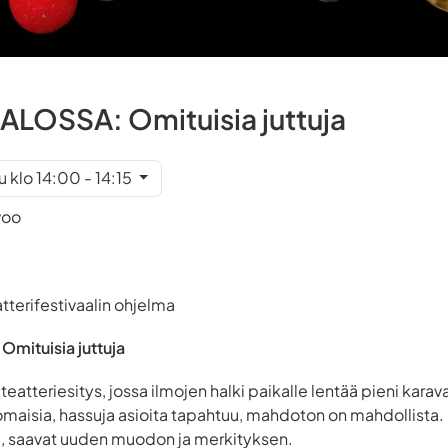
ALOSSA: Omituisia juttuja
u klo 14:00 - 14:15
voo
terifestivaalin ohjelma
mituisia juttuja
teatteriesitys, jossa ilmojen halki paikalle lentää pieni ka
maisia, hassuja asioita tapahtuu, mahdoton on mahdollista. 
, saavat uuden muodon ja merkityksen.