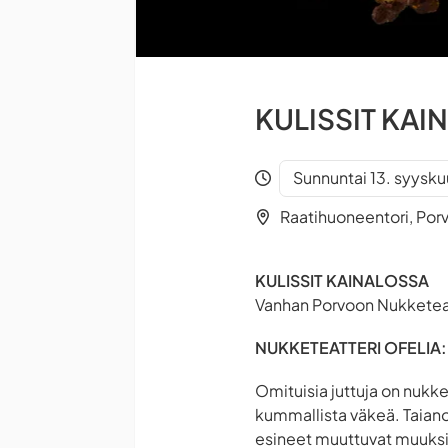
KULISSIT KAIN
Sunnuntai 13. syysku
Raatihuoneentori, Por
KULISSIT KAINALOSSA
Vanhan Porvoon Nukketeat
NUKKETEATTERI OFELIA: O
Omituisia juttuja on nukke
kummallista väkeä. Taiano
esineet muuttuvat muuksi