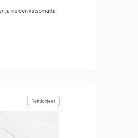
leen ja kieleen katsomatta!
Reittiohjeet