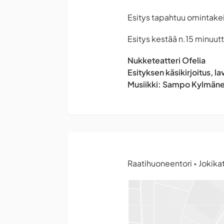
Esitys tapahtuu omintakeis
Esitys kestää n.15 minuutt
Nukketeatteri Ofelia
Esityksen käsikirjoitus, l
Musiikki: Sampo Kylmän
Raatihuoneentori
Jokika
•