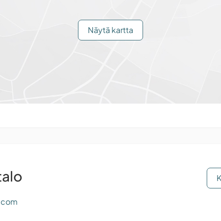
Näytä kartta
talo
K
l.com