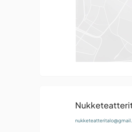
Nukketeatteri
nukketeatteritalo@gmai