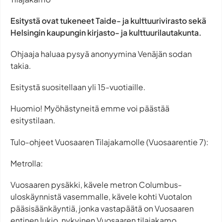
Esitystä ovat tukeneet Taide- ja kulttuurivirasto sekä
Helsingin kaupungin kirjasto- ja kulttuurilautakunta.
Ohjaaja haluaa pysyä anonyymina Venäjän sodan
takia.
Esitystä suositellaan yli 15-vuotiaille.
Huomio! Myöhästyneitä emme voi päästää
esitystilaan.
Tulo-ohjeet Vuosaaren Tilajakamolle (Vuosaarentie 7):
Metrolla:
Vuosaaren pysäkki, kävele metron Columbus-
uloskäynnistä vasemmalle, kävele kohti Vuotalon
pääsisäänkäyntiä, jonka vastapäätä on Vuosaaren
entinen lukio, nykyinen Vuosaaren tilajakamo.