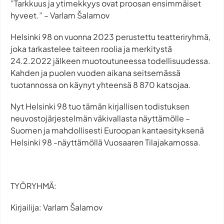
”Tarkkuus ja ytimekkyys ovat proosan ensimmäiset
hyveet.” – Varlam Šalamov
Helsinki 98 on vuonna 2023 perustettu teatteriryhmä,
joka tarkastelee taiteen roolia ja merkitystä
24.2.2022 jälkeen muotoutuneessa todellisuudessa.
Kahden ja puolen vuoden aikana seitsemässä
tuotannossa on käynyt yhteensä 8 870 katsojaa.
Nyt Helsinki 98 tuo tämän kirjallisen todistuksen
neuvostojärjestelmän väkivallasta näyttämölle –
Suomen ja mahdollisesti Euroopan kantaesityksenä
Helsinki 98 -näyttämöllä Vuosaaren Tilajakamossa.
TYÖRYHMÄ:
Kirjailija: Varlam Šalamov