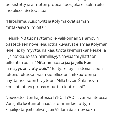
pelkistetty ja armoton proosa, teos joka ei selitä eikä
moralisoi. Se todistaa.
”Hiroshima, Auschwitz ja Kolyma ovat saman
mittakaavan ilmiöitä.”
Helsinki 98 tuo näyttämölle valikoiman Šalamovin
pääteoksen novelleja, jotka kuvaavat elämää Kolyman
leireillä: kylmyyttä, nälkää, työtä kivimurskan keskellä
– ja hetkiä, joissa inhimillisyys häviää tai yllättäen
pilkahtaa esiin.
”Mitä ihmisestä jää jäljelle kun
ihmisyys on viety pois?”
Esitys ei pyri historialliseen
rekonstruktioon, vaan kielelliseen tarkkuuteen ja
näyttämölliseen tiiviyteen. Millä tavoin Šalamovin
kouriintuntuva proosa muuttuu teatteriksi?
Neuvostoliiton hajotessa 1980–1990-luvun vaihteessa
Venäjällä luettiin ahnaasti aiemmin kiellettyjä
kirjailijoita, joita olivat juuri Varlam Šalamov sekä