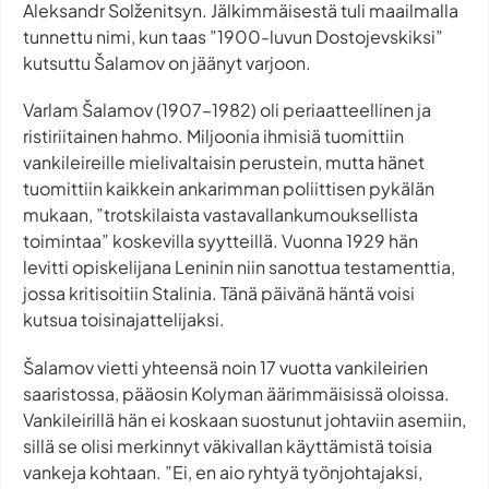
Aleksandr Solženitsyn. Jälkimmäisestä tuli maailmalla
tunnettu nimi, kun taas ”1900-luvun Dostojevskiksi”
kutsuttu Šalamov on jäänyt varjoon.
Varlam Šalamov (1907–1982) oli periaatteellinen ja
ristiriitainen hahmo. Miljoonia ihmisiä tuomittiin
vankileireille mielivaltaisin perustein, mutta hänet
tuomittiin kaikkein ankarimman poliittisen pykälän
mukaan, ”trotskilaista vastavallankumouksellista
toimintaa” koskevilla syytteillä. Vuonna 1929 hän
levitti opiskelijana Leninin niin sanottua testamenttia,
jossa kritisoitiin Stalinia. Tänä päivänä häntä voisi
kutsua toisinajattelijaksi.
Šalamov vietti yhteensä noin 17 vuotta vankileirien
saaristossa, pääosin Kolyman äärimmäisissä oloissa.
Vankileirillä hän ei koskaan suostunut johtaviin asemiin,
sillä se olisi merkinnyt väkivallan käyttämistä toisia
vankeja kohtaan. ”Ei, en aio ryhtyä työnjohtajaksi,