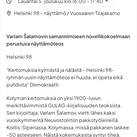
Lauantai 5. joulukuu klo 16:00 - 17:40
Helsinki 98 - näyttämö / Vuosaaren Tilajakamo
Varlam Šalamovin samannimiseen novellikokoelmaan
perustuva näyttämöteos
Helsinki 98
"Kertomuksia kylmästä ja nälästä – Helsinki 98-
ryhmän uusin näyttämöteos ei huuda, ei opeta eikä
puhdista" Demokraatti
Kolyman kertomuksia on yksi 1900-luvun
merkittävimmistä GULAG-kirjallisuuden teoksista.
Sen kirjoittaja, Varlam Šalamov, vietti lähes kaksi
vuosikymmentä Neuvostoliiton pakkotyöleireillä
Koillis-Siperiassa, Kolymassa, missä pakkanen laskee
–50 asteeseen. Näistä kokemuksista syntyi tiheä,