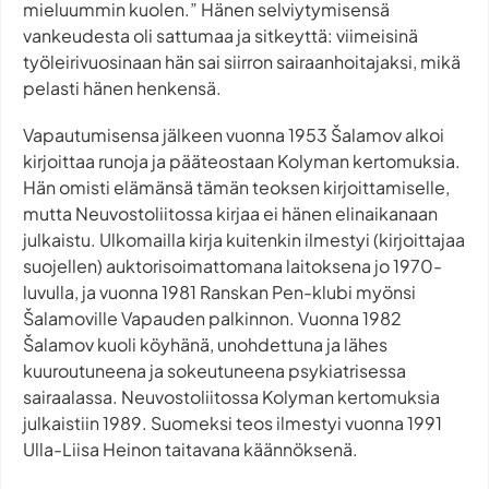
mieluummin kuolen.” Hänen selviytymisensä
vankeudesta oli sattumaa ja sitkeyttä: viimeisinä
työleirivuosinaan hän sai siirron sairaanhoitajaksi, mikä
pelasti hänen henkensä.
Vapautumisensa jälkeen vuonna 1953 Šalamov alkoi
kirjoittaa runoja ja pääteostaan Kolyman kertomuksia.
Hän omisti elämänsä tämän teoksen kirjoittamiselle,
mutta Neuvostoliitossa kirjaa ei hänen elinaikanaan
julkaistu. Ulkomailla kirja kuitenkin ilmestyi (kirjoittajaa
suojellen) auktorisoimattomana laitoksena jo 1970-
luvulla, ja vuonna 1981 Ranskan Pen-klubi myönsi
Šalamoville Vapauden palkinnon. Vuonna 1982
Šalamov kuoli köyhänä, unohdettuna ja lähes
kuuroutuneena ja sokeutuneena psykiatrisessa
sairaalassa. Neuvostoliitossa Kolyman kertomuksia
julkaistiin 1989. Suomeksi teos ilmestyi vuonna 1991
Ulla-Liisa Heinon taitavana käännöksenä.